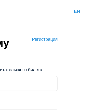
EN
му
Регистрация
итательского билета